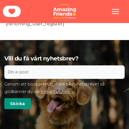
Hoppa
Hem
Registration
till
innehåll
[rehoming_user_register]
Vill du få vårt nyhetsbrev?
Genom att börja prenumerera på nyhetsbrevet så
godkänner du vår
integritetspolicy
.