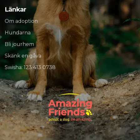
Länkar
Om adoption
Hundarna
Bli jourhem
Skänk en gåva
Swisha: 123 413 0738