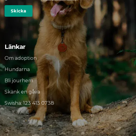
Länkar
Om adoption
Hundarna
Bli jourhem
Skänk en gåva
Swisha: 123 413 0738