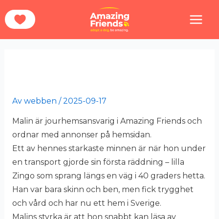
Hoppa
Hem
Malin Wedberg
till
innehåll
Malin Wedberg
Av
webben
/
2025-09-17
Malin är jourhemsansvarig i Amazing Friends och
ordnar med annonser på hemsidan.
Ett av hennes starkaste minnen är när hon under
en transport gjorde sin första räddning – lilla
Zingo som sprang längs en väg i
40
graders hetta.
Han var bara skinn och ben, men fick trygghet
och vård och har nu ett hem i Sverige.
Malins styrka är att hon snabbt kan läsa av