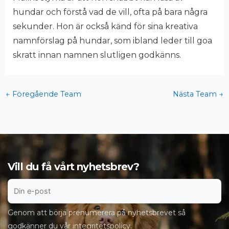
hundar och förstå vad de vill, ofta på bara några
sekunder. Hon är också känd för sina kreativa
namnförslag på hundar, som ibland leder till goa
skratt innan namnen slutligen godkänns.
←
Föregående Team
Nästa Team
→
Vill du få vårt nyhetsbrev?
Genom att börja prenumerera på nyhetsbrevet så
godkänner du vår
integritetspolicy
.