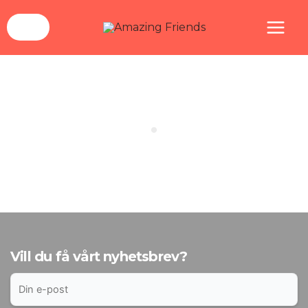
Hoppa
Hem
Transportformulär
till
innehåll
Vill du få vårt nyhetsbrev?