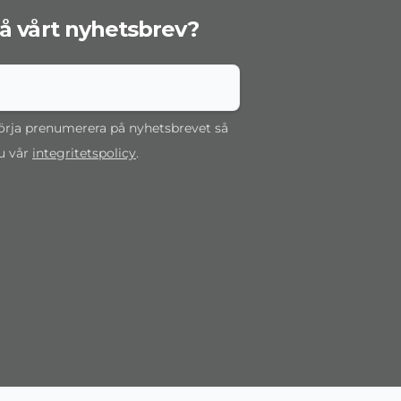
 få vårt nyhetsbrev?
rja prenumerera på nyhetsbrevet så
u vår
integritetspolicy
.