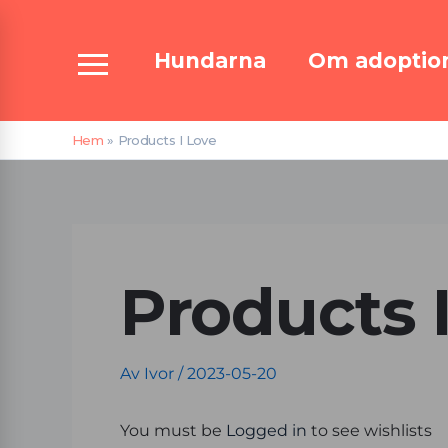
Hoppa
till
Hundarna
Om adoptio
innehåll
Hem
Products I Love
Products 
Av
Ivor
/
2023-05-20
You must be
Logged in
to see wishlists