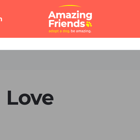
n
I Love