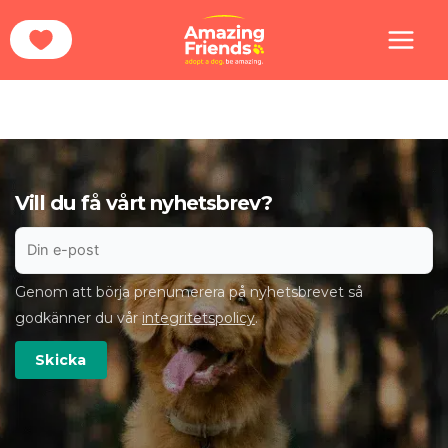
Hoppa
Hem
Members
till
[ultimatemember form_id=”
25908
″]
innehåll
Vill du få vårt nyhetsbrev?
Genom att börja prenumerera på nyhetsbrevet så
godkänner du vår
integritetspolicy
.