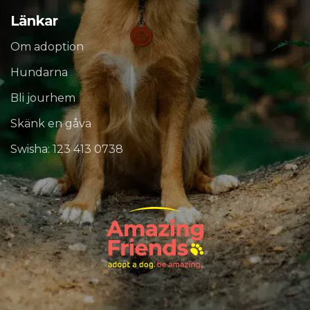
Länkar
Om adoption
Hundarna
Bli jourhem
Skänk en gåva
Swisha: 123 413 0738