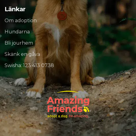
Länkar
Om adoption
Hundarna
Bli jourhem
Skänk en gåva
Swisha: 123 413 0738