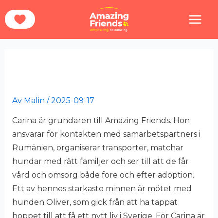
Hoppa
Hem
Carina Olsson
till
innehåll
Carina Olsson
Av
Malin
/
2025-09-17
Carina är grundaren till Amazing Friends. Hon
ansvarar för kontakten med samarbetspartners i
Rumänien, organiserar transporter, matchar
hundar med rätt familjer och ser till att de får
vård och omsorg både före och efter adoption.
Ett av hennes starkaste minnen är mötet med
hunden Oliver, som gick från att ha tappat
hoppet till att få ett nytt liv i Sverige. För Carina är