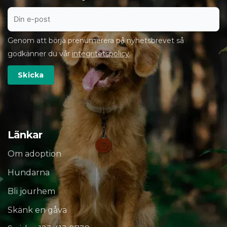
Genom att börja prenumerera på nyhetsbrevet så
godkänner du vår
integritetspolicy
.
Länkar
Om adoption
Hundarna
Bli jourhem
Skänk en gåva